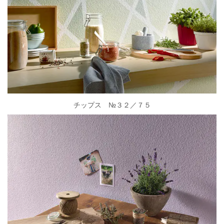
チップス №３２／７５