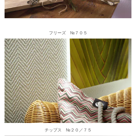
フリーズ №７０５
チップス №２０／７５