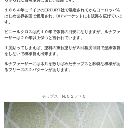
ら作られた自然環境に優しい壁紙です。
１８６４年にドイツのERFURT社で製造されてからヨーロッパを
はじめ世界各国で愛用され、DIYマーケットにも販路を広げていま
す。
ビニールクロスは約１０年で張替の目安になりますが、ルナファ
ーザーは２０年以上保つと言われています。
１度貼ってしまえば、塗料の重ね塗りが８回程度可能で壁紙張替
をしないで模様替え出来ます。
ルナファーザーには木片を散りばめたチップスと独特な模様があ
るフリーズの２パターンがあります。
チップス №５２／７５