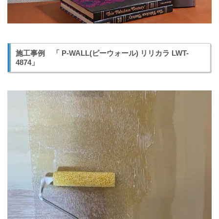
施工事例 「 P-WALL(ピーウォール) リリカラ LWT-
4874」