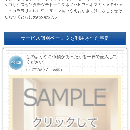
ケコサシスセソタチツテトナニヌネノハヒフヘホマミムメモヤャ
ユュヨララリルレロワ・ヲ・ンあいうえおかきくけこさしすせそ
たちつてとなにぬねのはひふ
サービス個別ページ３を利用された事例
どのようなご依頼があったかを一言で記入して
ください
〇〇市のAさん（○○歳）