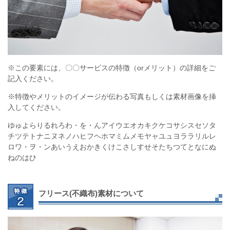
※この要素には、〇〇サービスの特徴（orメリット）の詳細をご
記入ください。
※特徴やメリットのイメージが伝わる写真もしくは素材画像を挿
入してください。
ゆゅよらりるれろわ・を・んアイウエオカキクケコサシスセソタ
チツテトナニヌネノハヒフヘホマミムメモヤャユュヨララリルレ
ロワ・ヲ・ンあいうえおかきくけこさしすせそたちつてとなにぬ
ねのはひ
フリース(不織布)素材について