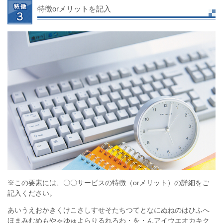
特徴orメリットを記入
※この要素には、〇〇サービスの特徴（orメリット）の詳細をご
記入ください。
あいうえおかきくけこさしすせそたちつてとなにぬねのはひふへ
ほまみむめもやゃゆゅよらりるれろわ・を・んアイウエオカキク